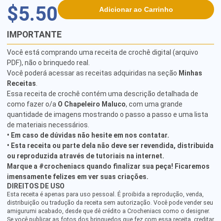
$5.50
Adicionar ao Carrinho
IMPORTANTE
Você está comprando uma receita de crochê digital (arquivo
PDF), não o brinquedo real.
Você poderá acessar as receitas adquiridas na seção
Minhas
Receitas
.
Essa receita de crochê contém uma descrição detalhada de
como fazer o/a
O Chapeleiro Maluco
, com uma grande
quantidade de imagens mostrando o passo a passo e uma lista
de materiais necessários.
• Em caso de dúvidas não hesite em nos contatar.
• Esta receita ou parte dela não deve ser revendida, distribuida
ou reproduzida através de tutoriais na internet.
Marque a #crocheniacs quando finalizar sua peça! Ficaremos
imensamente felizes em ver suas criações.
DIREITOS DE USO
Esta receita é apenas para uso pessoal. É proibida a reprodução, venda,
distribuição ou tradução da receita sem autorização. Você pode vender seu
amigurumi acabado, desde que dê crédito a Crocheniacs como o designer.
Se você publicar as fotos dos brinquedos que fez com essa receita, creditar