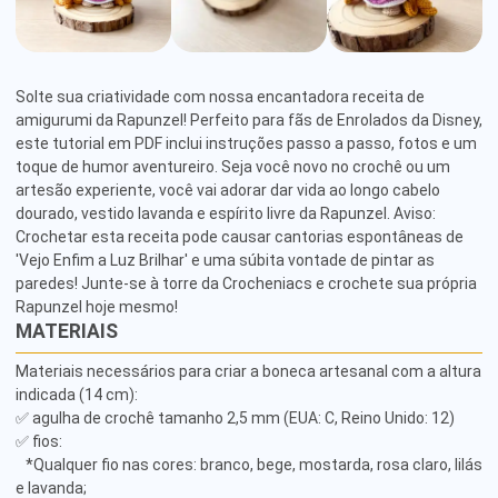
Solte sua criatividade com nossa encantadora receita de 
amigurumi da Rapunzel! Perfeito para fãs de Enrolados da Disney, 
este tutorial em PDF inclui instruções passo a passo, fotos e um 
toque de humor aventureiro. Seja você novo no crochê ou um 
artesão experiente, você vai adorar dar vida ao longo cabelo 
dourado, vestido lavanda e espírito livre da Rapunzel. Aviso: 
Crochetar esta receita pode causar cantorias espontâneas de 
'Vejo Enfim a Luz Brilhar' e uma súbita vontade de pintar as 
paredes! Junte-se à torre da Crocheniacs e crochete sua própria 
Rapunzel hoje mesmo!
MATERIAIS
Materiais necessários para criar a boneca artesanal com a altura 
indicada (14 cm): 

✅ agulha de crochê tamanho 2,5 mm (EUA: C, Reino Unido: 12) 

✅ fios: 

   *Qualquer fio nas cores: branco, bege, mostarda, rosa claro, lilás 
e lavanda;
