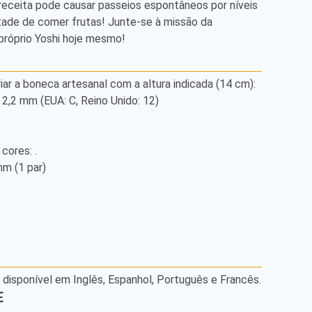
 receita pode causar passeios espontâneos por níveis 
tade de comer frutas! Junte-se à missão da 
próprio Yoshi hoje mesmo!
iar a boneca artesanal com a altura indicada (14 cm):

,2 mm (EUA: C, Reino Unido: 12)

cores: .

m (1 par)

á disponível em Inglês, Espanhol, Português e Francês.
E