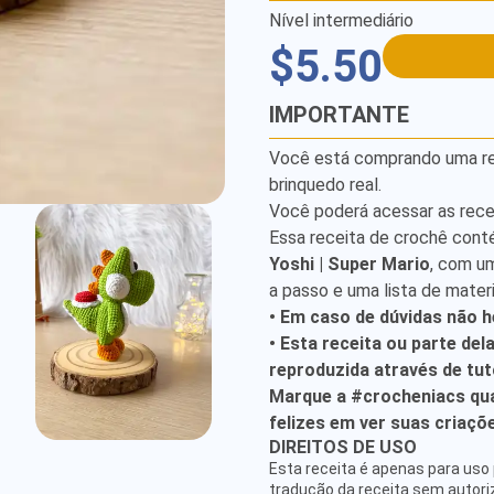
Nível intermediário
$5.50
IMPORTANTE
Você está comprando uma rece
brinquedo real.
Você poderá acessar as rece
Essa receita de crochê cont
Yoshi | Super Mario
, com u
a passo e uma lista de materi
• Em caso de dúvidas não h
• Esta receita ou parte del
reproduzida através de tuto
Marque a #crocheniacs qua
felizes em ver suas criaçõ
DIREITOS DE USO
Esta receita é apenas para uso 
tradução da receita sem autor