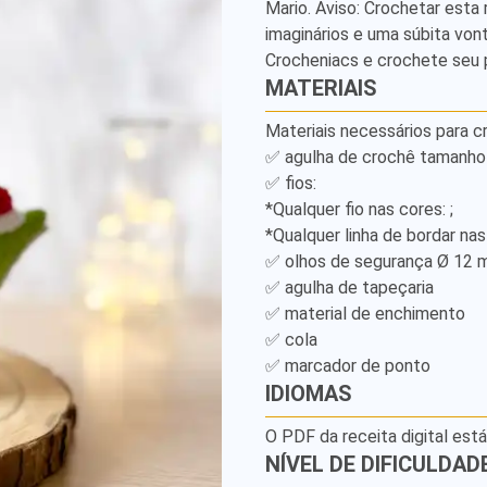
Mario. Aviso: Crochetar esta
-
imaginários e uma súbita von
Detailed
Crocheniacs e crochete seu 
MATERIAIS
Amigurumi
Materiais necessários para cr
Pattern
✅ agulha de crochê tamanho 2
✅ fios:

*Qualquer fio nas cores: ;

*Qualquer linha de bordar nas 
✅ olhos de segurança Ø 12 m
✅ agulha de tapeçaria

✅ material de enchimento

✅ cola

✅ marcador de ponto
IDIOMAS
O PDF da receita digital est
NÍVEL DE DIFICULDAD