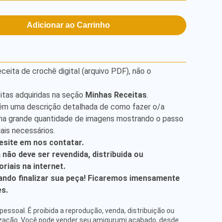
Adicionar ao Carrinho
ita de crochê digital (arquivo PDF), não o
itas adquiridas na seção
Minhas Receitas
.
ém uma descrição detalhada de como fazer o/a
ma grande quantidade de imagens mostrando o passo
ais necessários.
esite em nos contatar.
a não deve ser revendida, distribuida ou
riais na internet.
ndo finalizar sua peça! Ficaremos imensamente
es.
pessoal. É proibida a reprodução, venda, distribuição ou
ização. Você pode vender seu amigurumi acabado, desde