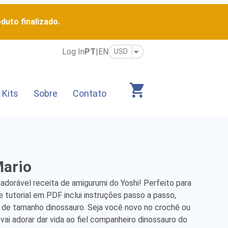
duto finalizado.
Log In
PT
|
EN
 Kits
Sobre
Contato
Mario
adorável receita de amigurumi do Yoshi! Perfeito para 
e tutorial em PDF inclui instruções passo a passo, 
 de tamanho dinossauro. Seja você novo no crochê ou 
ai adorar dar vida ao fiel companheiro dinossauro do 