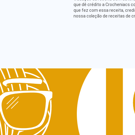
que dê crédito a Crocheniacs c
que fez com essa receita, credi
nossa coleção de receitas de c
ATENDIMENTO
hello@crocheniacs.com
SIGA NOSSOS CANAIS
IN
Pol
Pol
Ter
Pol
CNP