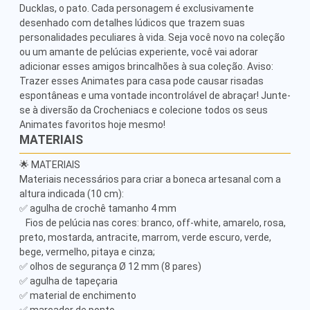
Ducklas, o pato. Cada personagem é exclusivamente 
desenhado com detalhes lúdicos que trazem suas 
personalidades peculiares à vida. Seja você novo na coleção 
ou um amante de pelúcias experiente, você vai adorar 
adicionar esses amigos brincalhões à sua coleção. Aviso: 
Trazer esses Animates para casa pode causar risadas 
espontâneas e uma vontade incontrolável de abraçar! Junte-
se à diversão da Crocheniacs e colecione todos os seus 
Animates favoritos hoje mesmo!
MATERIAIS
🌟 MATERIAIS

Materiais necessários para criar a boneca artesanal com a 
altura indicada (10 cm):

✅ agulha de crochê tamanho 4 mm

   Fios de pelúcia nas cores: branco, off-white, amarelo, rosa, 
preto, mostarda, antracite, marrom, verde escuro, verde, 
bege, vermelho, pitaya e cinza;

✅ olhos de segurança Ø 12 mm (8 pares)

✅ agulha de tapeçaria

✅ material de enchimento
