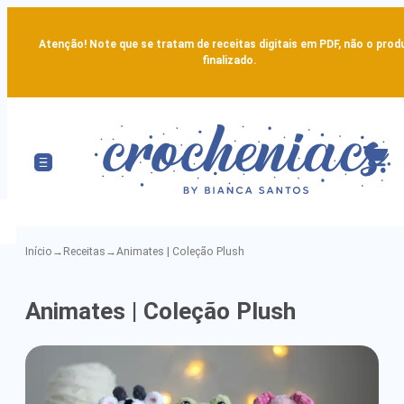
Atenção! Note que se tratam de receitas digitais em PDF, não o prod
finalizado.
Início
→
Receitas
→
Animates | Coleção Plush
Animates
Animates | Coleção Plush
|
Coleção
Plush