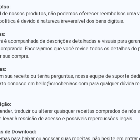
Our
olso:
al de nossos produtos, não podemos oferecer reembolsos uma 
Refund
olítica é devido à natureza irreversível dos bens digitais.
Terms
es:
i é acompanhada de descrições detalhadas e visuais para garan
omprando. Encorajamos que você revise todos os detalhes do 
ar sua compra.
as:
m sua receita ou tenha perguntas, nossa equipe de suporte ded
ntato conosco em
hello@crocheniacs.com
para qualquer dúvida re
ição:
revender, traduzir ou alterar quaisquer receitas comprados de nós
levar à rescisão de acesso e possíveis repercussões legais.
s de Download:
emas para baixar ou acessar suas receitas, não hesite em entra