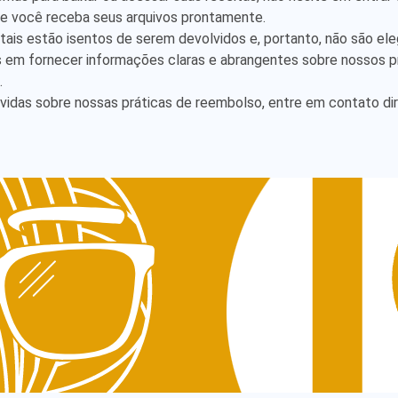
ue você receba seus arquivos prontamente.
tais estão isentos de serem devolvidos e, portanto, não são ele
ATENDIMENTO
hello@crocheniacs.com
m fornecer informações claras e abrangentes sobre nossos pro
SIGA NOSSOS CANAIS
.
úvidas sobre nossas práticas de reembolso, entre em contato 
IN
Pol
Pol
Ter
Pol
CNP