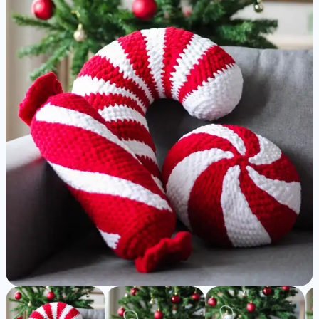
Cane
&
Peppermints
-
Detailed
Amigurumi
Pattern