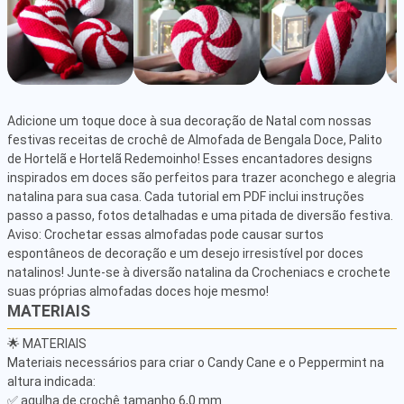
Adicione um toque doce à sua decoração de Natal com nossas 
festivas receitas de crochê de Almofada de Bengala Doce, Palito 
de Hortelã e Hortelã Redemoinho! Esses encantadores designs 
inspirados em doces são perfeitos para trazer aconchego e alegria 
natalina para sua casa. Cada tutorial em PDF inclui instruções 
passo a passo, fotos detalhadas e uma pitada de diversão festiva. 
Aviso: Crochetar essas almofadas pode causar surtos 
espontâneos de decoração e um desejo irresistível por doces 
natalinos! Junte-se à diversão natalina da Crocheniacs e crochete 
suas próprias almofadas doces hoje mesmo!
MATERIAIS
🌟 MATERIAIS

Materiais necessários para criar o Candy Cane e o Peppermint na 
altura indicada:

✅ agulha de crochê tamanho 6,0 mm
