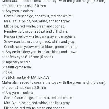
Materials needed to create the toys with the given height (5.5 cm):

✅ crochet hook size 2.0 mm

✅ Any yarn in colors:

   Santa Claus: beige, chestnut, red and white;

   Mrs. Claus: beige, red, white, and light gray;

   Elf: beige, red, white, green and cognac;

   Reindeer: brown, chestnut and off-white;

   Penguin: yellow, white, dark gray and magenta;

   Snowman: brown, orange, red, white and gray;

   Grinch head: yellow, white, black, green and red;

✅ Any embroidery yarn in colors black and brown.

✅ safety eyes Ø 12 mm (5 pairs)

✅ tapestry needle

✅ stuffing material

✅ glue

✅ stitch marker🌟 MATERIALS

Materials needed to create the toys with the given height (5.5 cm):

✅ crochet hook size 2.0 mm

✅ Any yarn in colors:

   Santa Claus: beige, chestnut, red and white;

   Mrs. Claus: beige, red, white, and light gray;

   Elf: beige, red, white, green and cognac;
