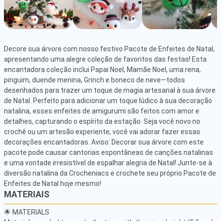
Decore sua árvore com nosso festivo Pacote de Enfeites de Natal, 
apresentando uma alegre coleção de favoritos das festas! Esta 
encantadora coleção inclui Papai Noel, Mamãe Noel, uma rena, 
pinguim, duende menina, Grinch e boneco de neve—todos 
desenhados para trazer um toque de magia artesanal à sua árvore 
de Natal. Perfeito para adicionar um toque lúdico à sua decoração 
natalina, esses enfeites de amigurumi são feitos com amor e 
detalhes, capturando o espírito da estação. Seja você novo no 
crochê ou um artesão experiente, você vai adorar fazer essas 
decorações encantadoras. Aviso: Decorar sua árvore com este 
pacote pode causar cantorias espontâneas de canções natalinas 
e uma vontade irresistível de espalhar alegria de Natal! Junte-se à 
diversão natalina da Crocheniacs e crochete seu próprio Pacote de 
Enfeites de Natal hoje mesmo!
MATERIAIS
🌟 MATERIALS
