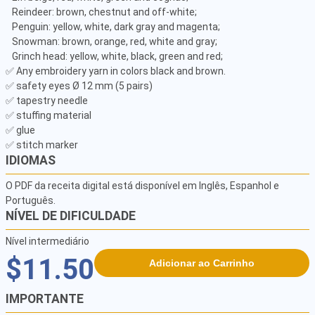
   Reindeer: brown, chestnut and off-white;

   Penguin: yellow, white, dark gray and magenta;

   Snowman: brown, orange, red, white and gray;

   Grinch head: yellow, white, black, green and red;

✅ Any embroidery yarn in colors black and brown.

✅ safety eyes Ø 12 mm (5 pairs)

✅ tapestry needle

✅ stuffing material

✅ glue

✅ stitch marker
IDIOMAS
O PDF da receita digital está disponível em Inglês, Espanhol e
Português.
NÍVEL DE DIFICULDADE
Nível intermediário
$11.50
Adicionar ao Carrinho
IMPORTANTE