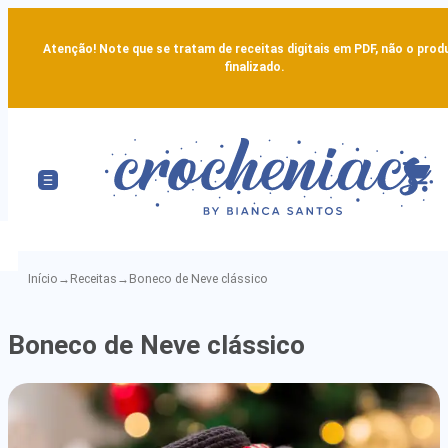
Atenção! Note que se tratam de receitas digitais em PDF, não o prod
finalizado.
Início
→
Receitas
→
Boneco de Neve clássico
Boneco
Boneco de Neve clássico
de
Neve
clássico