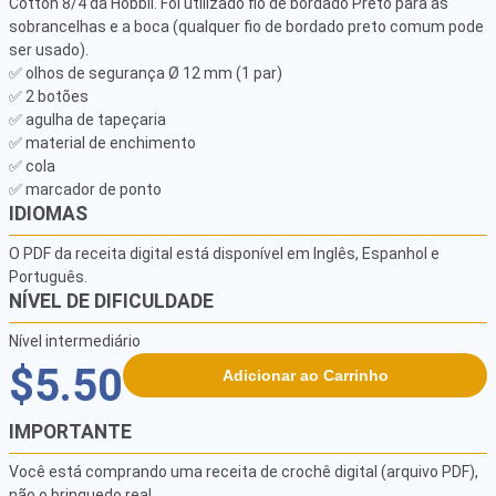
Cotton 8/4 da Hobbii. Foi utilizado fio de bordado Preto para as 
sobrancelhas e a boca (qualquer fio de bordado preto comum pode 
ser usado).

✅ olhos de segurança Ø 12 mm (1 par)

✅ 2 botões

✅ agulha de tapeçaria

✅ material de enchimento

✅ cola

✅ marcador de ponto
IDIOMAS
O PDF da receita digital está disponível em Inglês, Espanhol e
Português.
NÍVEL DE DIFICULDADE
Nível intermediário
$5.50
Adicionar ao Carrinho
IMPORTANTE
Você está comprando uma receita de crochê digital (arquivo PDF),
não o brinquedo real.