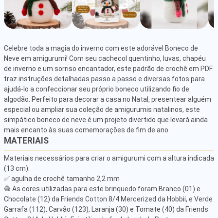
Celebre toda a magia do inverno com este adorável Boneco de 
Neve em amigurumi! Com seu cachecol quentinho, luvas, chapéu 
de inverno e um sorriso encantador, este padrão de crochê em PDF 
traz instruções detalhadas passo a passo e diversas fotos para 
ajudá-lo a confeccionar seu próprio boneco utilizando fio de 
algodão. Perfeito para decorar a casa no Natal, presentear alguém 
especial ou ampliar sua coleção de amigurumis natalinos, este 
simpático boneco de neve é um projeto divertido que levará ainda 
mais encanto às suas comemorações de fim de ano.
MATERIAIS
Materiais necessários para criar o amigurumi com a altura indicada 
(13 cm):

✅ agulha de crochê tamanho 2,2 mm

🧶 As cores utilizadas para este brinquedo foram Branco (01) e 
Chocolate (12) da Friends Cotton 8/4 Mercerized da Hobbii, e Verde 
Garrafa (112), Carvão (123), Laranja (30) e Tomate (40) da Friends 