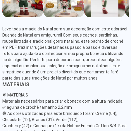
Leve toda a magia do Natal para sua decoração com este adorável 
Duende de Natal em amigurumi! Com seus cachos, sardinhas, 
roupa listrada e tradicional gorro natalino, este padrão de crochê 
em PDF traz instruções detalhadas passo a passo e diversas 
fotos para ajudá-lo a confeccionar sua própria boneca utilizando 
fio de algodão. Perfeito para decorar a casa, presentear alguém 
especial ou ampliar sua coleção de amigurumis natalinos, este 
simpático duende é um projeto divertido que certamente fará 
parte das suas tradições de Natal por muitos anos.
MATERIAIS
🌟 MATERIAIS

Materiais necessários para criar o boneco com a altura indicada:

✅ agulha de crochê tamanho 2,2 mm

🧶 As cores utilizadas para este brinquedo foram Creme (04), 
Chocolate (12), Branco (01), Verde (112),

Cranberry (42) e Conhaque (17) da Hobbie Friends Cotton 8/4. Para 