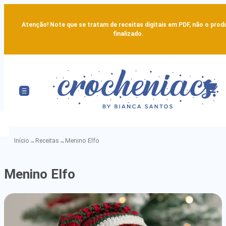
Atenção! Note que se tratam de receitas digitais em PDF, não o prod
finalizado.
Início
→
Receitas
→
Menino Elfo
Menino
Menino Elfo
Elfo
-
Detailed