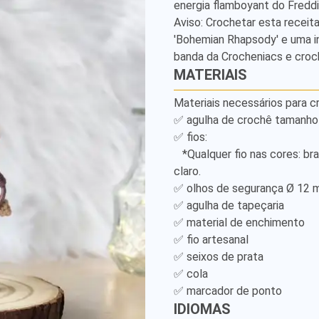
energia flamboyant do Freddie
Amigurumi
Aviso: Crochetar esta receit
Pattern
'Bohemian Rhapsody' e uma in
banda da Crocheniacs e croc
MATERIAIS
Materiais necessários para cr
✅ agulha de crochê tamanho 2
✅ fios: 

   *Qualquer fio nas cores: branco, chantilly, preto, cinza, off-white, castanho e azul 
claro.

✅ olhos de segurança Ø 12 mm
✅ agulha de tapeçaria 

✅ material de enchimento 

✅ fio artesanal 

✅ seixos de prata 

✅ cola 

✅ marcador de ponto
IDIOMAS