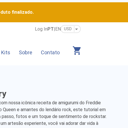
duto finalizado.
Log In
PT
|
EN
 Kits
Sobre
Contato
ry
om nossa icônica receita de amigurumi do Freddie 
o Queen e amantes do lendário rock, este tutorial em 
a passo, fotos e um toque de sentimento de rockstar. 
m artesão experiente, você vai adorar dar vida à 