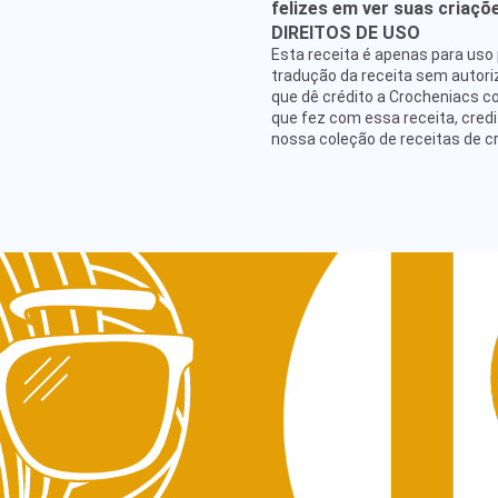
felizes em ver suas criaçõ
DIREITOS DE USO
Esta receita é apenas para uso 
tradução da receita sem autor
ATENDIMENTO
que dê crédito a Crocheniacs c
hello@crocheniacs.com
que fez com essa receita, credi
SIGA NOSSOS CANAIS
nossa coleção de receitas de c
IN
Pol
Pol
Ter
Pol
CNP