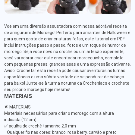
Voe em uma diversão assustadora com nossa adorável receita 
de amigurumi de Morcego! Perfeito para amantes de Halloween e 
para quem gosta de criar criaturas fofas, este tutorial em PDF 
inclui instruções passo a passo, fotos e um toque de humor de 
morcego. Seja você novo no crochê ou um artesão experiente, 
você vai adorar criar este encantador morceguinho, completo 
com pequenas presas, grandes asas e uma expressão cativante. 
Aviso: Crochetar esta receita pode causar aventuras noturnas 
espontâneas e uma súbita vontade de se pendurar de cabeça 
para baixo! Junte-se à turma noturna da Crocheniacs e crochete 
seu próprio morcego hoje mesmo!
MATERIAIS
🌟 MATERIAIS

Materiais necessários para criar o morcego com a altura 
indicada (12 cm):

✅ agulha de crochê tamanho 2,0 mm

   Qualquer fio nas cores: branco, rosa berry, carvão e preto.
