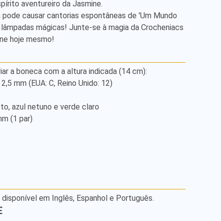
pírito aventureiro da Jasmine. 

ta pode causar cantorias espontâneas de 'Um Mundo 
r lâmpadas mágicas! Junte-se à magia da Crocheniacs 
ine hoje mesmo!
iar a boneca com a altura indicada (14 cm): 

,5 mm (EUA: C, Reino Unido: 12) 

 (1 par) 

á disponível em Inglês, Espanhol e Português.
E