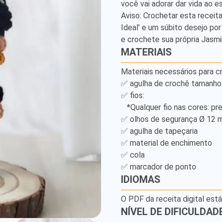
você vai adorar dar vida ao es
Detailed
Aviso: Crochetar esta recei
Amigurumi
Ideal' e um súbito desejo po
e crochete sua própria Jasm
Pattern
MATERIAIS
Materiais necessários para cr
✅ agulha de crochê tamanho 2
✅ fios: 

   *Qualquer fio nas cores: preto, azul netuno e verde claro 

✅ olhos de segurança Ø 12 mm
✅ agulha de tapeçaria 

✅ material de enchimento 

✅ cola 

✅ marcador de ponto
IDIOMAS
O PDF da receita digital est
NÍVEL DE DIFICULDAD