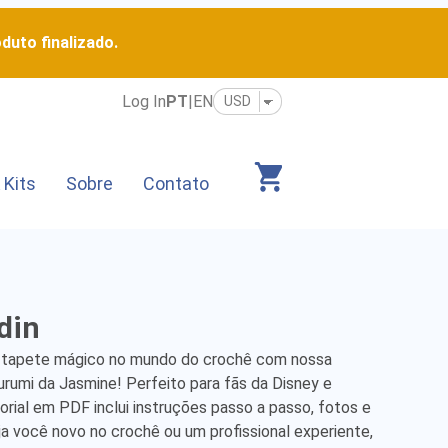
duto finalizado.
Log In
PT
|
EN
 Kits
Sobre
Contato
din
tapete mágico no mundo do crochê com nossa 
rumi da Jasmine! Perfeito para fãs da Disney e 
rial em PDF inclui instruções passo a passo, fotos e 
ja você novo no crochê ou um profissional experiente, 