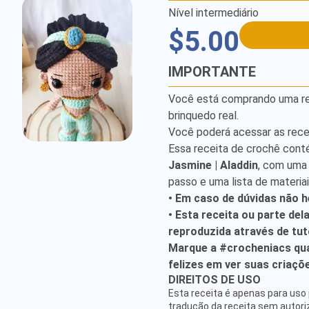
Nível intermediário
$5.00
IMPORTANTE
Você está comprando uma rece
brinquedo real.
Você poderá acessar as rece
Essa receita de crochê cont
Jasmine | Aladdin
, com uma
passo e uma lista de materia
• Em caso de dúvidas não h
• Esta receita ou parte del
reproduzida através de tuto
Marque a #crocheniacs qua
felizes em ver suas criaçõ
ATENDIMENTO
DIREITOS DE USO
hello@crocheniacs.com
Esta receita é apenas para uso 
SIGA NOSSOS CANAIS
tradução da receita sem autor