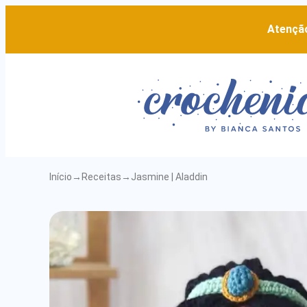
Atenção
Início
→
Receitas
→
Jasmine | Aladdin