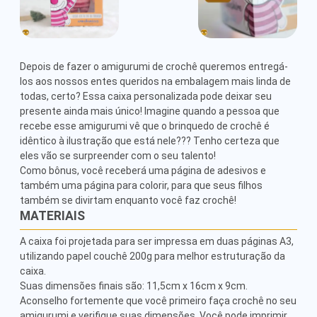
Depois de fazer o amigurumi de crochê queremos entregá-
los aos nossos entes queridos na embalagem mais linda de 
todas, certo? Essa caixa personalizada pode deixar seu 
presente ainda mais único! Imagine quando a pessoa que 
recebe esse amigurumi vê que o brinquedo de crochê é 
idêntico à ilustração que está nele??? Tenho certeza que 
eles vão se surpreender com o seu talento!

Como bônus, você receberá uma página de adesivos e 
também uma página para colorir, para que seus filhos 
também se divirtam enquanto você faz crochê!
MATERIAIS
A caixa foi projetada para ser impressa em duas páginas A3, 
utilizando papel couchê 200g para melhor estruturação da 
caixa.

Suas dimensões finais são: 11,5cm x 16cm x 9cm. 
Aconselho fortemente que você primeiro faça crochê no seu 
amigurumi e verifique suas dimensões. Você pode imprimir 