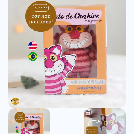
Cheshire
-
Detailed
Amigurumi
Pattern