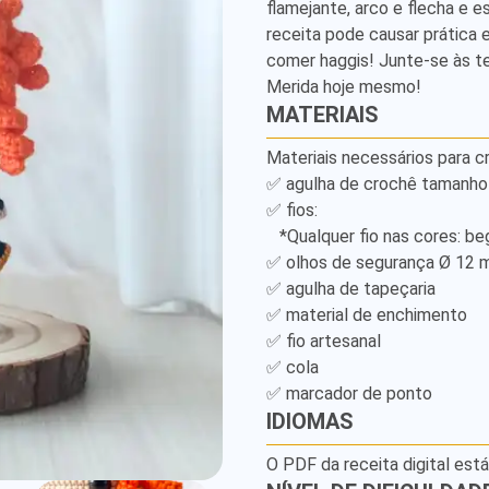
flamejante, arco e flecha e e
Amigurumi
receita pode causar prática 
Pattern
comer haggis! Junte-se às te
Merida hoje mesmo!
MATERIAIS
Materiais necessários para cr
✅ agulha de crochê tamanho 2
✅ fios: 

   *Qualquer fio nas cores: bege, laranja, marrom, azul escuro e dourado. 

✅ olhos de segurança Ø 12 mm
✅ agulha de tapeçaria 

✅ material de enchimento 

✅ fio artesanal

✅ cola 

✅ marcador de ponto
IDIOMAS
O PDF da receita digital est