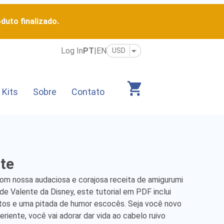
duto finalizado.
Log In
PT
|
EN
 Kits
Sobre
Contato
te
 com nossa audaciosa e corajosa receita de amigurumi 
de Valente da Disney, este tutorial em PDF inclui 
tos e uma pitada de humor escocês. Seja você novo 
iente, você vai adorar dar vida ao cabelo ruivo 