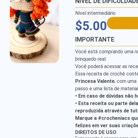
NÍVEL DE DIFICULDAD
Nível intermediário
$5.00
IMPORTANTE
Você está comprando uma rece
brinquedo real.
Você poderá acessar as rece
Essa receita de crochê cont
Princesa Valente
, com uma 
passo e uma lista de materia
• Em caso de dúvidas não h
• Esta receita ou parte del
reproduzida através de tuto
Marque a #crocheniacs qua
felizes em ver suas criaçõ
ATENDIMENTO
DIREITOS DE USO