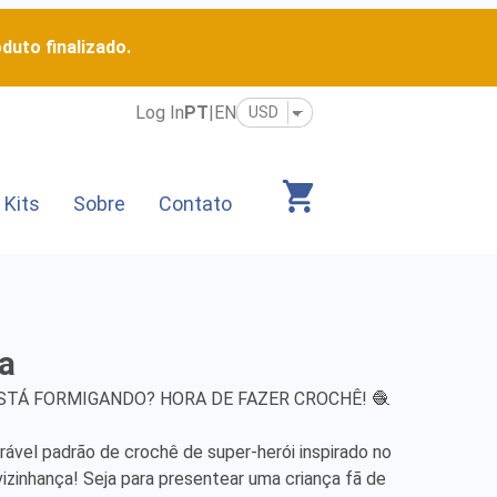
duto finalizado.
Log In
PT
|
EN
 Kits
Sobre
Contato
a
ESTÁ FORMIGANDO? HORA DE FAZER CROCHÊ! 🧶

vel padrão de crochê de super-herói inspirado no 
inhança! Seja para presentear uma criança fã de 