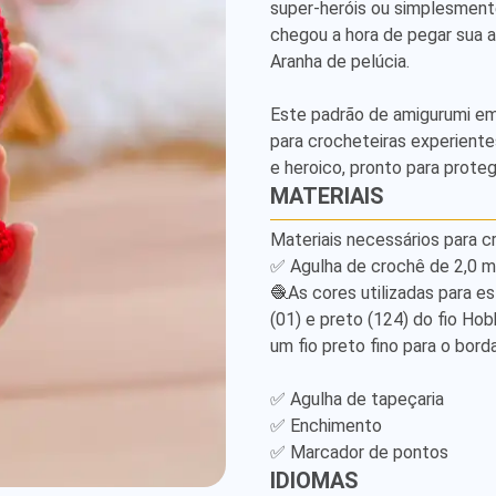
super-heróis ou simplesment
Amigurumi
chegou a hora de pegar sua 
Pattern
Aranha de pelúcia.

Este padrão de amigurumi em 
para crocheteiras experientes
e heroico, pronto para proteg
MATERIAIS
Materiais necessários para cr
✅ Agulha de crochê de 2,0 m
🧶As cores utilizadas para es
(01) e preto (124) do fio Hob
um fio preto fino para o borda
✅ Agulha de tapeçaria

✅ Enchimento

✅ Marcador de pontos
IDIOMAS