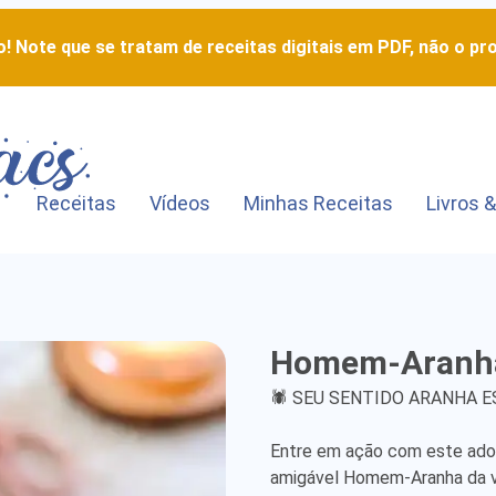
! Note que se tratam de receitas digitais em PDF, não o pro
Receitas
Vídeos
Minhas Receitas
Livros &
Homem-
Homem-Aranh
Aranha
🕷️ SEU SENTIDO ARANHA 
-
Entre em ação com este adorá
Detailed
amigável Homem-Aranha da viz