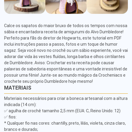
Calce os sapatos do maior bruxo de todos os tempos com nossa 
sábia e encantadora receita de amigurumi do Alvo Dumbledore! 
Perfeito para fãs do diretor de Hogwarts, este tutorial em PDF 
inclui instruções passo a passo, fotos e um toque de humor 
sagaz. Seja você novo no crochê ou um sábio experiente, você vai 
adorar dar vida às vestes fluídas, longa barba e olhos cintilantes 
de Dumbledore. Aviso: Crochetar esta receita pode causar 
palavras de sabedoria espontâneas e uma vontade irresistível de 
possuir uma fênix! Junte-se ao mundo mágico da Crocheniacs e 
crochete seu próprio Dumbledore hoje mesmo!
MATERIAIS
Materiais necessários para criar a boneca artesanal com a altura 
indicada (14 cm):

✅ agulha de crochê tamanho 2,5 mm (EUA: C, Reino Unido: 12)

✅ fios:

* Qualquer fio nas cores: chantilly, preto, lilás, violeta, cinza claro, 
branco e dourado;
