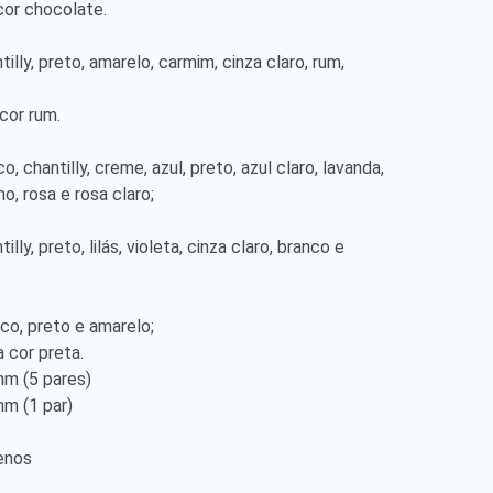
cor chocolate.

illy, preto, amarelo, carmim, cinza claro, rum, 
cor rum.

, chantilly, creme, azul, preto, azul claro, lavanda, 
ho, rosa e rosa claro;

lly, preto, lilás, violeta, cinza claro, branco e 
co, preto e amarelo;

 cor preta.

m (5 pares)

m (1 par)

nos
