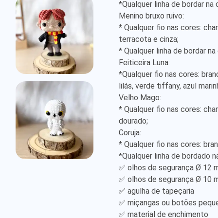
*Qualquer linha de bordar na 
Menino bruxo ruivo:

* Qualquer fio nas cores: chant
terracota e cinza;

* Qualquer linha de bordar na 
Feiticeira Luna:

*Qualquer fio nas cores: branco
lilás, verde tiffany, azul marin
Velho Mago:

* Qualquer fio nas cores: chanti
dourado;

Coruja:

* Qualquer fio nas cores: bran
*Qualquer linha de bordado na
✅ olhos de segurança Ø 12 m
✅ olhos de segurança Ø 10 m
✅ agulha de tapeçaria

✅ miçangas ou botões peque
✅ material de enchimento
