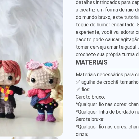
detalhes intrincados para ca
Detailed
a cicatriz em forma de raio do
Amigurumi
do mundo bruxo, este tutoria
toque de humor encantado. S
Pattern
experiente, você vai adorar c
pacote pode causar agitação
tomar cerveja amanteigada! 
crochete sua própria turma
MATERIAIS
Materiais necessários para cr
✅ agulha de crochê tamanho 2
✅ fios:

Garoto bruxo:

*Qualquer fio nas cores: chanti
*Qualquer linha de bordado na
Garota bruxa:

*Qualquer fio nas cores: chant
cinza;
