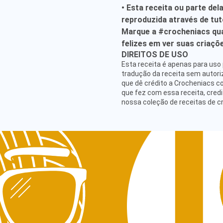
• Esta receita ou parte del
reproduzida através de tuto
Marque a #crocheniacs qua
felizes em ver suas criaçõ
ATENDIMENTO
DIREITOS DE USO
hello@crocheniacs.com
Esta receita é apenas para uso 
SIGA NOSSOS CANAIS
tradução da receita sem autor
que dê crédito a Crocheniacs c
que fez com essa receita, credi
nossa coleção de receitas de c
IN
Pol
Pol
Ter
Pol
CNP