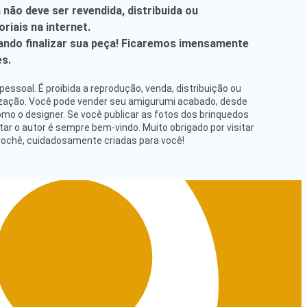
a não deve ser revendida, distribuida ou
riais na internet.
ndo finalizar sua peça! Ficaremos imensamente
es.
pessoal. É proibida a reprodução, venda, distribuição ou
ização. Você pode vender seu amigurumi acabado, desde
omo o designer. Se você publicar as fotos dos brinquedos
tar o autor é sempre bem-vindo. Muito obrigado por visitar
rochê, cuidadosamente criadas para você!
FORMAÇÕES RELEVANTES
ítica de Devolução
ítica de Privacidade
mos e Condições
íticas de Envio
J 50.429.541/0001-08