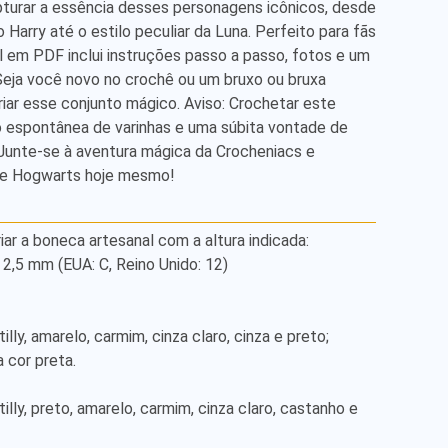
pturar a essência desses personagens icônicos, desde 
 Harry até o estilo peculiar da Luna. Perfeito para fãs 
l em PDF inclui instruções passo a passo, fotos e um 
eja você novo no crochê ou um bruxo ou bruxa 
riar esse conjunto mágico. Aviso: Crochetar este 
 espontânea de varinhas e uma súbita vontade de 
Junte-se à aventura mágica da Crocheniacs e 
 de Hogwarts hoje mesmo!
iar a boneca artesanal com a altura indicada:

,5 mm (EUA: C, Reino Unido: 12)

lly, amarelo, carmim, cinza claro, cinza e preto;

 cor preta.

illy, preto, amarelo, carmim, cinza claro, castanho e 