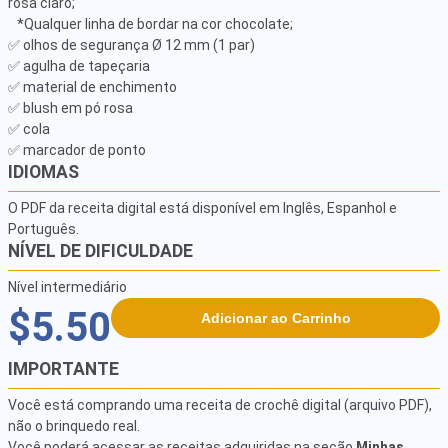
rosa claro; 

   *Qualquer linha de bordar na cor chocolate; 

✅ olhos de segurança Ø 12 mm (1 par) 

✅ agulha de tapeçaria 

✅ material de enchimento 

✅ blush em pó rosa

✅ cola 

✅ marcador de ponto
IDIOMAS
O PDF da receita digital está disponível em Inglês, Espanhol e
Português.
NÍVEL DE DIFICULDADE
Nível intermediário
$5.50
Adicionar ao Carrinho
IMPORTANTE
Você está comprando uma receita de crochê digital (arquivo PDF),
não o brinquedo real.
Você poderá acessar as receitas adquiridas na seção
Minhas