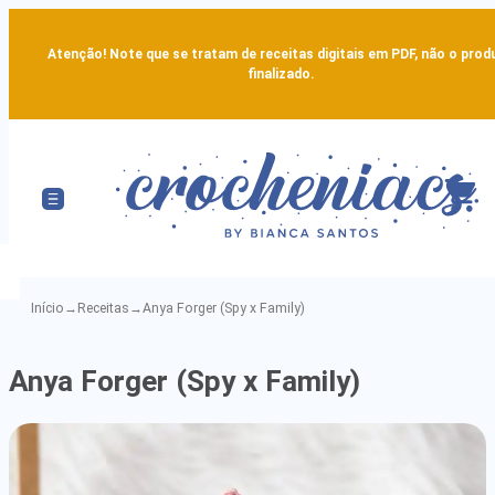
Atenção! Note que se tratam de receitas digitais em PDF, não o prod
finalizado.
Início
→
Receitas
→
Anya Forger (Spy x Family)
Anya
Anya Forger (Spy x Family)
Forger
(Spy
x