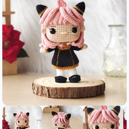
Family)
-
Detailed
Amigurumi
Pattern