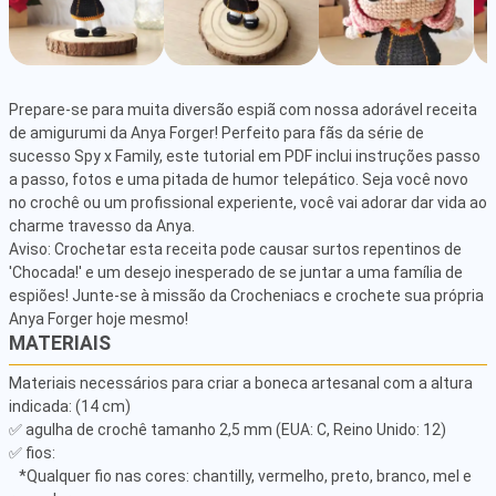
Prepare-se para muita diversão espiã com nossa adorável receita 
de amigurumi da Anya Forger! Perfeito para fãs da série de 
sucesso Spy x Family, este tutorial em PDF inclui instruções passo 
a passo, fotos e uma pitada de humor telepático. Seja você novo 
no crochê ou um profissional experiente, você vai adorar dar vida ao 
charme travesso da Anya. 

Aviso: Crochetar esta receita pode causar surtos repentinos de 
'Chocada!' e um desejo inesperado de se juntar a uma família de 
espiões! Junte-se à missão da Crocheniacs e crochete sua própria 
Anya Forger hoje mesmo!
MATERIAIS
Materiais necessários para criar a boneca artesanal com a altura 
indicada: (14 cm)

✅ agulha de crochê tamanho 2,5 mm (EUA: C, Reino Unido: 12) 

✅ fios: 

   *Qualquer fio nas cores: chantilly, vermelho, preto, branco, mel e 