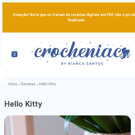
Atenção! Note que se tratam de receitas digitais em PDF, não o prod
finalizado.
Início
→
Receitas
→
Hello Kitty
Hello
Hello Kitty
Kitty
-
Detailed