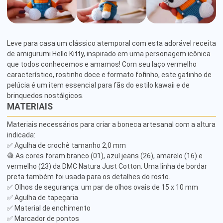
Leve para casa um clássico atemporal com esta adorável receita 
de amigurumi Hello Kitty, inspirado em uma personagem icônica 
que todos conhecemos e amamos! Com seu laço vermelho 
característico, rostinho doce e formato fofinho, este gatinho de 
pelúcia é um item essencial para fãs do estilo kawaii e de 
brinquedos nostálgicos.
MATERIAIS
Materiais necessários para criar a boneca artesanal com a altura 
indicada:

✅ Agulha de crochê tamanho 2,0 mm

🧶 As cores foram branco (01), azul jeans (26), amarelo (16) e 
vermelho (23) da DMC Natura Just Cotton. Uma linha de bordar 
preta também foi usada para os detalhes do rosto.

✅ Olhos de segurança: um par de olhos ovais de 15 x 10 mm

✅ Agulha de tapeçaria

✅ Material de enchimento

✅ Marcador de pontos