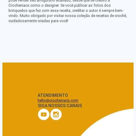
pode vender seu amigurumi acabado, desde que dê crédito a
Crocheniacs como o designer. Se você publicar as fotos dos
brinquedos que fez com essa receita, creditar o autor é sempre bem-
vindo. Muito obrigado por visitar nossa coleção de receitas de crochê,
cuidadosamente criadas para você!
ATENDIMENTO
hello@crocheniacs.com
SIGA NOSSOS CANAIS